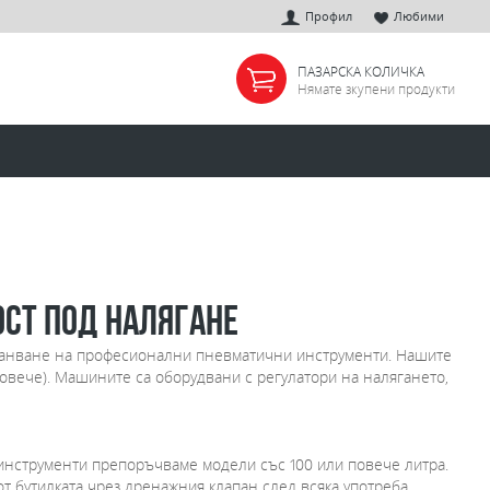
Профил
Любими
ПАЗАРСКА КОЛИЧКА
Нямате зкупени продукти
ст под налягане
хранване на професионални пневматични инструменти. Нашите
повече). Машините са оборудвани с регулатори на налягането,
инструменти препоръчваме модели със 100 или повече литра.
т бутилката чрез дренажния клапан след всяка употреба.