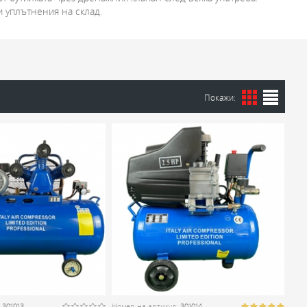
и уплътнения на склад.
Покажи:
:
301013
Номер на артикул:
301014