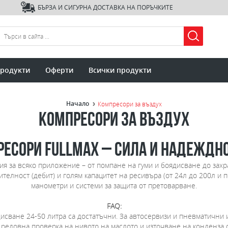
БЪРЗА И СИГУРНА ДОСТАВКА НА ПОРЪЧКИТЕ
продукти
Оферти
Всички продукти
Начало
Компресори за въздух
Компресори за въздух
есори Fullmax – Сила и надеждно
ия за всяко приложение – от помпане на гуми и боядисване до за
ителност (дебит) и голям капацитет на ресивъра (от 24л до 200л и 
манометри и системи за защита от претоварване.
FAQ:
сване 24-50 литра са достатъчни. За автосервизи и пневматични 
редовна проверка на нивото на маслото и източване на конденза о