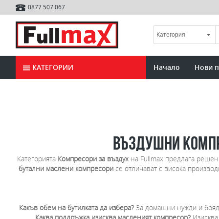
0877 507 067
КАТЕГОРИИ
Начало
Нови 
Въздушни компр
Категорията
Компресори за въздух
на Fullmax предлага решен
бутални маслени компресори
се отличават с висока производ
Какъв обем на бутилката да избера?
За домашни нужди и бояди
Каква поддръжка изисква масленият компресор?
Изисква 