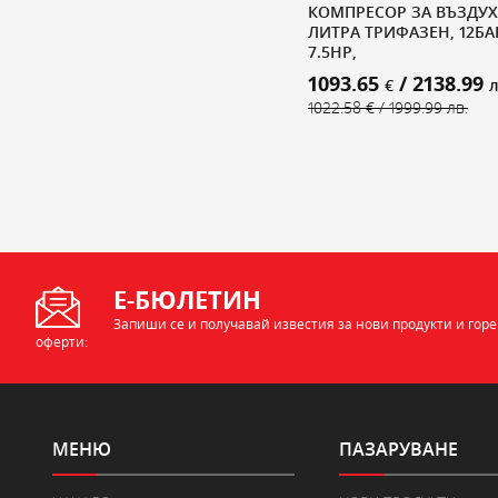
КОМПРЕСОР ЗА ВЪЗДУХ 
ЛИТРА ТРИФАЗЕН, 12БАР
7.5HP,
1093.65
/ 2138.99
€
л
1022.58 € / 1999.99 лв.
Е-БЮЛЕТИН
Запиши се и получавай известия за нови продукти и гор
оферти:
МЕНЮ
ПАЗАРУВАНЕ