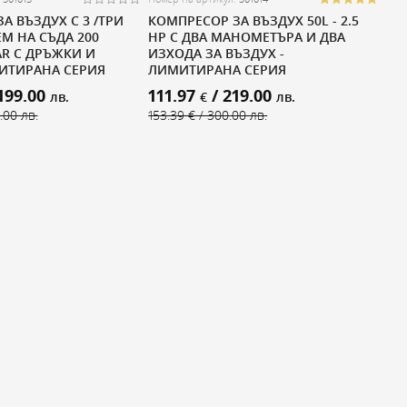
А ВЪЗДУХ С 3 /ТРИ
КОМПРЕСОР ЗА ВЪЗДУХ 50L - 2.5
ЕМ НА СЪДА 200
HP С ДВА МАНОМЕТЪРА И ДВА
AR С ДРЪЖКИ И
ИЗХОДА ЗА ВЪЗДУХ -
ИТИРАНА СЕРИЯ
ЛИМИТИРАНА СЕРИЯ
199.00
111.97
/ 219.00
лв.
€
лв.
.00 лв.
153.39 € / 300.00 лв.