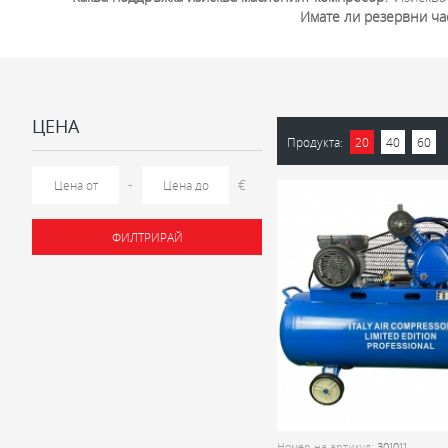
Имате ли резервни ча
ЦЕНА
Продукта:
20
40
60
-
€
ФИЛТРИРАЙ
Номер на артикул:
301011