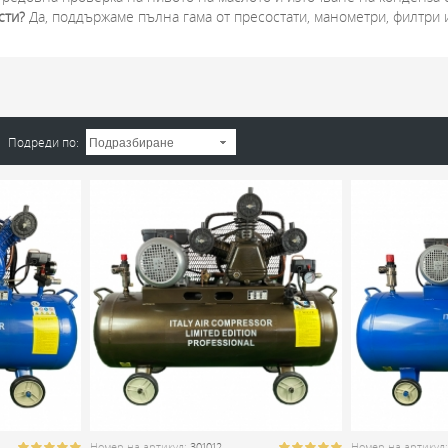
сти?
Да, поддържаме пълна гама от пресостати, манометри, филтри 
Подреди по:
Номер на артикул:
301012
Номер на артикул