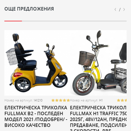
‹
›
ОЩЕ ПРЕДЛОЖЕНИЯ
/
С
Номер на артикул:
141210
Номер на артикул:
Н1
А
ЕЛЕКТРИЧЕСКА ТРИКОЛКА
ЕЛЕКТРИЧЕСКА ТРИКОЛК
FULLMAX B2 - ПОСЛЕДЕН
FULLMAX H1 TRAFFIC 750W
МОДЕЛ 2021 /ПОДОБРЕН/ -
2025Г, 48V/12AH, ПРЕДНО
ВИСОКО КАЧЕСТВО
ПРЕДАВАНЕ, ПОДСИЛЕНА