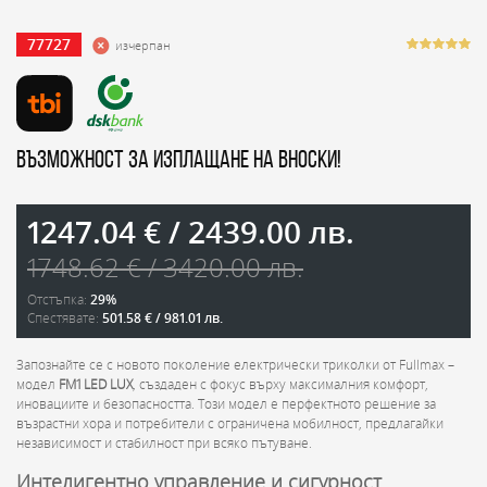
77727
изчерпан
Възможност за изплащане на вноски!
1247.04 € / 2439.00 лв.
1748.62 € / 3420.00 лв.
Отстъпка:
29%
Спестявате:
501.58 € / 981.01 лв.
Запознайте се с новото поколение електрически триколки от Fullmax –
модел
FM1 LED LUX
, създаден с фокус върху максималния комфорт,
иновациите и безопасността. Този модел е перфектното решение за
възрастни хора и потребители с ограничена мобилност, предлагайки
независимост и стабилност при всяко пътуване.
Интелигентно управление и сигурност