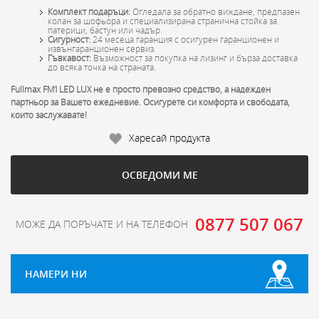
Комплект подаръци:
Огледала за обратно виждане, предпазен
колан за шофьора и специализирана странична стойка за
патерици, бастун или чадър.
Сигурност:
24 месеца гаранция с осигурен гаранционен и
извънгаранционен сервиз.
Гъвкавост:
Възможност за покупка на лизинг и бърза доставка
до всяка точка на страната.
Fullmax FM1 LED LUX не е просто превозно средство, а надежден
партньор за Вашето ежедневие. Осигурете си комфорта и свободата,
които заслужавате!
Харесай продукта
ОСВЕДОМИ МЕ
0877 507 067
МОЖЕ ДА ПОРЪЧАТЕ И НА ТЕЛЕФОН
НАМЕРИ НИ