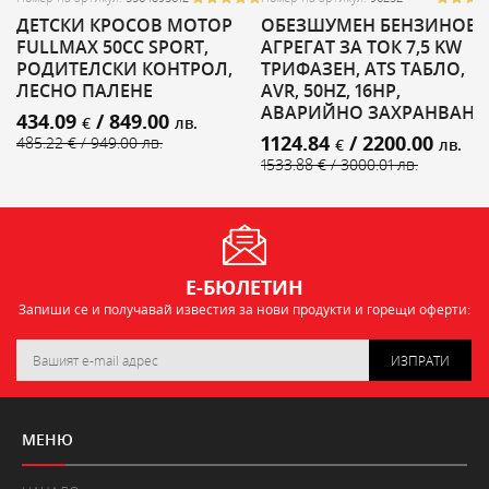
ДЕТСКИ КРОСОВ МОТОР
ОБЕЗШУМЕН БЕНЗИНОВ
FULLMAX 50CC SPORT,
АГРЕГАТ ЗА ТОК 7,5 KW
РОДИТЕЛСКИ КОНТРОЛ,
ТРИФАЗЕН, ATS ТАБЛО,
ЛЕСНО ПАЛЕНЕ
AVR, 50HZ, 16HP,
АВАРИЙНО ЗАХРАНВАНЕ
434.09
/ 849.00
€
лв.
1124.84
/ 2200.00
485.22 € / 949.00 лв.
€
лв.
1533.88 € / 3000.01 лв.
Е-БЮЛЕТИН
Запиши се и получавай известия за нови продукти и горещи оферти:
ИЗПРАТИ
МЕНЮ