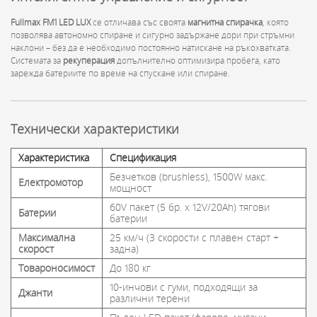
Fullmax FM1 LED LUX
се отличава със своята
магнитна спирачка
, която
позволява автономно спиране и сигурно задържане дори при стръмни
наклони – без да е необходимо постоянно натискане на ръкохватката.
Системата за
рекуперация
допълнително оптимизира пробега, като
зарежда батериите по време на спускане или спиране.
Технически характеристики
Характеристика
Спецификация
Безчетков (brushless), 1500W макс.
Електромотор
мощност
60V пакет (5 бр. x 12V/20Ah) тягови
Батерии
батерии
Максимална
25 км/ч (3 скорости с плавен старт +
скорост
задна)
Товароносимост
До 180 кг
10-инчови с гуми, подходящи за
Джанти
различни терени