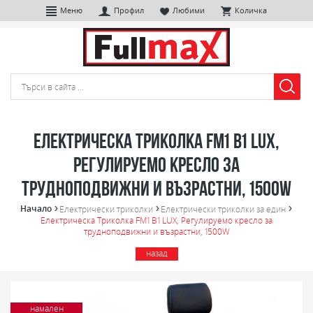
Меню
Профил
Любими
Количка
Електрическа Триколка FM1 B1 LUX,
Регулируемо кресло за
трудноподвижни и възрастни, 1500W
Начало
Електрически триколки
Електрически триколки за един
Електрическа Триколка FM1 B1 LUX, Регулируемо кресло за
трудноподвижни и възрастни, 1500W
назад
намален