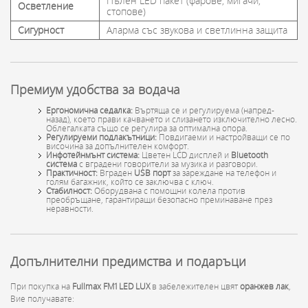
Пълен LED пакет (фарове, мигачи,
Осветление
стопове)
Сигурност
Аларма със звукова и светлинна защита
Премиум удобства за водача
Ергономична седалка:
Въртяща се и регулируема (напред-
назад), което прави качването и слизането изключително лесно.
Облегалката също се регулира за оптимална опора.
Регулируеми подлакътници:
Повдигаеми и настройващи се по
височина за допълнителен комфорт.
Инфотейнмънт система:
Цветен LCD дисплей и
Bluetooth
система
с вградени говорители за музика и разговори.
Практичност:
Вграден
USB порт
за зареждане на телефон и
голям багажник, който се заключва с ключ.
Стабилност:
Оборудвана с помощни колела против
преобръщане, гарантиращи безопасно преминаване през
неравности.
Допълнителни предимства и подаръци
При покупка на
Fullmax FM1 LED LUX
в забележителен цвят
оранжев лак
,
Вие получавате: