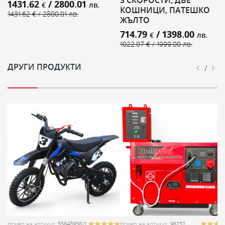
3 СКОРОСТИ, ДВЕ
1431.62
/ 2800.01
€
лв.
КОШНИЦИ, ПАТЕШКО
1431.62 € / 2800.01 лв.
ЖЪЛТО
714.79
/ 1398.00
€
лв.
1022.07 € / 1999.00 лв.
‹
›
ДРУГИ ПРОДУКТИ
/
Номер на артикул:
5564895612
Номер на артикул:
96232